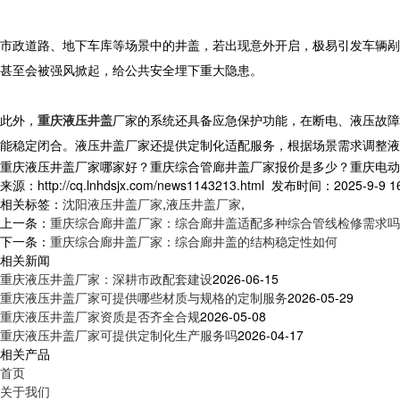
市政道路、地下车库等场景中的井盖，若出现意外开启，极易引发车辆剐
甚至会被强风掀起，给公共安全埋下重大隐患。​
此外，
重庆液压井盖
厂家
的系统还具备应急保护功能，在断电、液压故障
能稳定闭合。
液压井盖厂家
还提供定制化适配服务，根据场景需求调整液压
重庆液压井盖厂家哪家好？重庆综合管廊井盖厂家报价是多少？重庆电动井盖
来源：http://cq.lnhdsjx.com/news1143213.html 发布时间：2025-9-9 16
相关标签：
沈阳液压井盖厂家
,
液压井盖厂家
,
上一条：
重庆综合廊井盖厂家：综合廊井盖适配多种综合管线检修需求吗
下一条：
重庆综合廊井盖厂家：综合廊井盖的结构稳定性如何
相关新闻
重庆液压井盖厂家：深耕市政配套建设
2026-06-15
重庆液压井盖厂家可提供哪些材质与规格的定制服务
2026-05-29
重庆液压井盖厂家资质是否齐全合规
2026-05-08
重庆液压井盖厂家可提供定制化生产服务吗
2026-04-17
相关产品
首页
关于我们