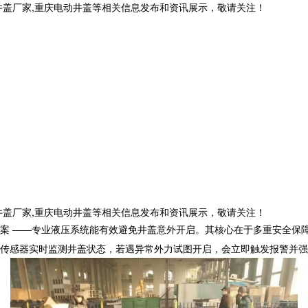
井盖厂家,重庆电动井盖等相关信息发布和资讯展示，敬请关注！
井盖厂家,重庆电动井盖等相关信息发布和资讯展示，敬请关注！
案 ——专业液压系统能有效避免井盖意外开启。其核心在于多重安全保障设
传感器实时监测井盖状态，若遇异常外力试图开启，会立即触发报警并强