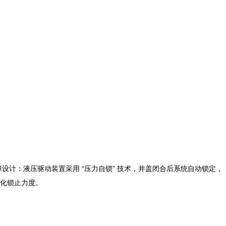
计：液压驱动装置采用 “压力自锁” 技术，井盖闭合后系统自动锁定，
化锁止力度。