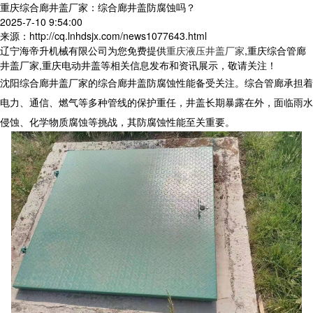
重庆综合廊井盖厂家：综合廊井盖防腐蚀吗？
2025-7-10 9:54:00
来源：http://cq.lnhdsjx.com/news1077643.html
辽宁海帝升机械有限公司为您免费提供
重庆液压井盖厂家
,重庆综合管廊
井盖厂家,重庆电动井盖等相关信息发布和资讯展示，敬请关注！
沈阳综合廊井盖厂家的综合廊井盖防腐蚀性能备受关注。综合管廊承担着
电力、通信、燃气等多种管线的保护重任，井盖长期暴露在外，面临雨水
侵蚀、化学物质腐蚀等挑战，其防腐蚀性能至关重要。