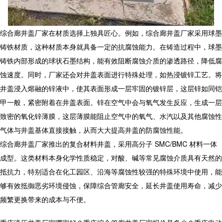
综合廊井盖
厂家
在材质选择上独具匠心。例如，
综合廊井盖
厂家
采用球墨
铸铁材质，这种材质本身就具备一定的抗腐蚀能力。在铸造过程中，球墨
铸铁内部形成的球状石墨结构，能有效阻断腐蚀介质的渗透路径，降低腐
蚀速度。同时，厂家还会对井盖表面进行特殊处理，如热浸镀锌工艺。将
井盖浸入熔融的锌液中，使其表面形成一层牢固的镀锌层，这层锌如同铠
甲一般，紧密附着在井盖表面。锌在空气中会与氧气发生反应，生成一层
致密的氧化锌薄膜，这层薄膜能阻止空气中的氧气、水汽以及其他腐蚀性
气体与井盖基体直接接触，从而大大提高井盖的防腐蚀性能。​
综合廊井盖
厂家
推出的复合材料井盖，采用高分子 SMC/BMC 材料一体
成型。这类材料本身化学性质稳定，对酸、碱等常见腐蚀介质具有天然的
抵抗力，特别适合在化工园区、沿海等腐蚀性较强的特殊环境中使用，能
够有效抵御恶劣环境侵蚀，保障综合管廊安全，延长井盖使用寿命，减少
频繁更换带来的成本与不便。