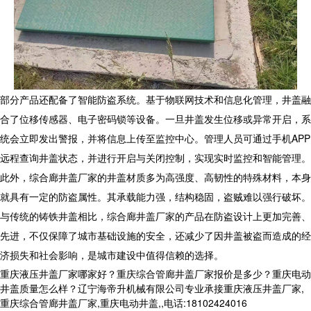
部分产品还配备了智能防盗系统。基于物联网技术和信息化管理，井盖融
合了位移传感器、电子密码锁等设备。一旦井盖发生位移或异常开启，系
统会立即发出警报，并将信息上传至监控中心。管理人员可通过手机APP
远程查询井盖状态，并进行开启与关闭控制，实现实时监控和智能管理。
此外，
综合廊井盖厂家
的井盖材质多为高强度、高韧性的特殊材料，本身
就具有一定的防盗属性。其承载能力强，结构稳固，盗贼难以强行破坏。
与传统的铸铁井盖相比，
综合廊井盖厂家
的产品在防盗设计上更加完善、
先进，不仅保障了城市基础设施的安全，还减少了因井盖被盗而造成的经
济损失和社会影响，是城市建设中值得信赖的选择。
重庆液压井盖厂家哪家好？重庆综合管廊井盖厂家报价是多少？重庆电动
井盖质量怎么样？辽宁海帝升机械有限公司专业承接重庆液压井盖厂家,
重庆综合管廊井盖厂家,重庆电动井盖,,电话:18102424016