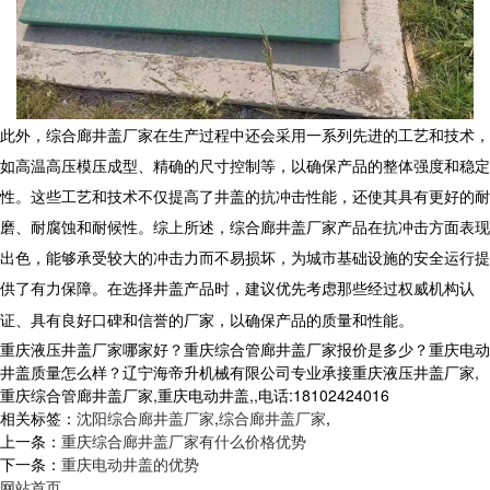
此外，
综合廊井盖厂家
在生产过程中还会采用一系列先进的工艺和技术，
如高温高压模压成型、精确的尺寸控制等，以确保产品的整体强度和稳定
性。这些工艺和技术不仅提高了井盖的抗冲击性能，还使其具有更好的耐
磨、耐腐蚀和耐候性。综上所述，
综合廊井盖厂家
产品在抗冲击方面表现
出色，能够承受较大的冲击力而不易损坏，为城市基础设施的安全运行提
供了有力保障。在选择井盖产品时，建议优先考虑那些经过权威机构认
证、具有良好口碑和信誉的厂家，以确保产品的质量和性能。
重庆液压井盖厂家哪家好？重庆综合管廊井盖厂家报价是多少？重庆电动
井盖质量怎么样？辽宁海帝升机械有限公司专业承接重庆液压井盖厂家,
重庆综合管廊井盖厂家,重庆电动井盖,,电话:18102424016
相关标签：
沈阳综合廊井盖厂家
,
综合廊井盖厂家
,
上一条：
重庆综合廊井盖厂家有什么价格优势
下一条：
重庆电动井盖的优势
网站首页